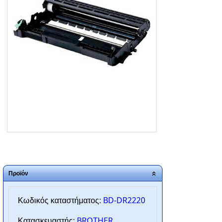
ΑΡΧΙΚΗ
ΠΟΙΟΙ ΕΙΜΑΣΤΕ
SERVICE
ΕΠΙΚΟΙΝΩΝΙΑ
2310.769.050 - 2313.078.238
info@tzampantan.gr
Προϊόν
BD-DR2220
Κωδικός καταστήματος:
BROTHER
Κατασκευαστής: